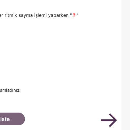
işer ritmik sayma işlemi yaparken
"
?
"
amladınız.
→
iste