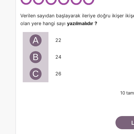
Verilen sayıdan başlayarak ileriye doğru ikişer ik
olan yere hangi sayı
yazılmalıdır ?
A
22
B
24
C
26
10 tam
L