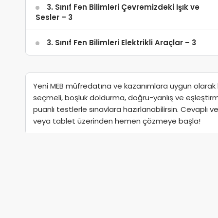
3. Sınıf Fen Bilimleri Çevremizdeki Işık ve
Sesler – 3
3. Sınıf Fen Bilimleri Elektrikli Araçlar – 3
Yeni MEB müfredatına ve kazanımlara uygun olarak haz
seçmeli, boşluk doldurma, doğru-yanlış ve eşleştirme gi
puanlı testlerle sınavlara hazırlanabilirsin. Cevaplı v
veya tablet üzerinden hemen çözmeye başla!
© Copyright 2025, Tüm Hakları Saklıdır