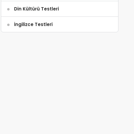
Din Kültürü Testleri
İngilizce Testleri
Gizlilik Politikası
Çerez Politikası
İletişim