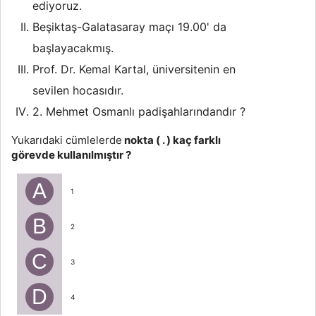
ediyoruz.
Beşiktaş-Galatasaray maçı 19.00' da
başlayacakmış.
Prof. Dr. Kemal Kartal, üniversitenin en
sevilen hocasıdır.
2. Mehmet Osmanlı padişahlarındandır ?
Yukarıdaki cümlelerde
nokta ( . ) kaç farklı
görevde kullanılmıştır ?
A
1
B
2
C
3
D
4