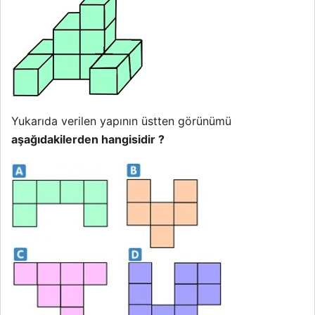
Yukarıda verilen yapının üstten görünümü
Eş
aşağıdakilerden hangisidir ?
s
ha