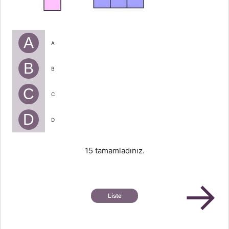
A
A
B
B
C
C
D
D
15 tamamladınız.
→
Liste