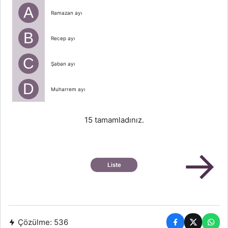
A
Ramazan ayı
B
Recep ayı
Yu
C
Şaban ayı
ib
D
Muharrem ayı
15 tamamladınız.
→
Liste
Çözülme:
536