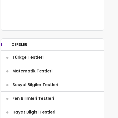
ıda verilen cümlede altı çizili sözcüğün zıt anlamlısı
aşağıda
A
Aydınlık
B
Loş
DERSLER
C
Gündüz
Türkçe Testleri
D
Gece
Matematik Testleri
Sosyal Bilgiler Testleri
Fen Bilimleri Testleri
Hayat Bilgisi Testleri