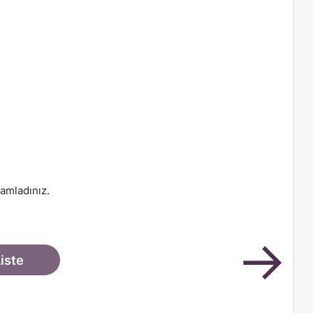
Yukar
amladınız.
→
iste