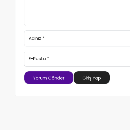
Adınız
*
E-Posta
*
Yorum Gönder
Giriş Yap