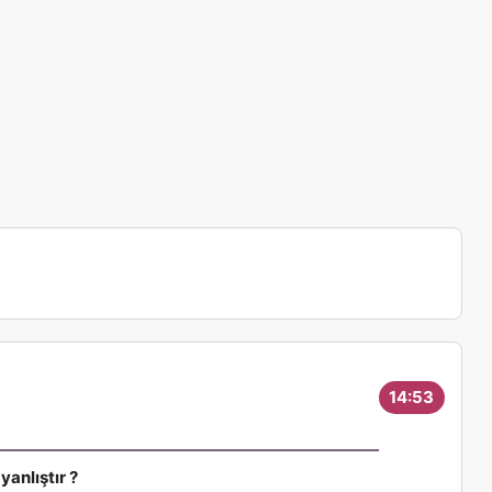
14:52
Sor
i
yanlıştır ?
" Bu 