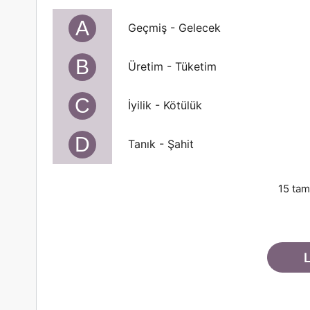
A
Geçmiş - Gelecek
B
Üretim - Tüketim
C
İyilik - Kötülük
D
Tanık - Şahit
15 tam
L