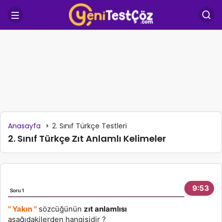
Anasayfa
2. Sınıf Türkçe Testleri
2. Sınıf Türkçe Zıt Anlamlı Kelimeler
9:53
Soru 1
So
'' Yakın ''
sözcüğünün
zıt anlamlısı
'
aşağıdakilerden hangisidir ?
cü