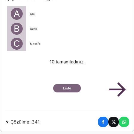
sö
A
Çok
B
Uzak
C
Mesafe
10 tamamladınız.
→
Liste
Çözülme:
341