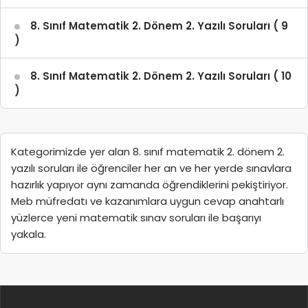
8. Sınıf Matematik 2. Dönem 2. Yazılı Soruları ( 9
)
8. Sınıf Matematik 2. Dönem 2. Yazılı Soruları ( 10
)
Kategorimizde yer alan 8. sınıf matematik 2. dönem 2.
yazılı soruları ile öğrenciler her an ve her yerde sınavlara
hazırlık yapıyor aynı zamanda öğrendiklerini pekiştiriyor.
Meb müfredatı ve kazanımlara uygun cevap anahtarlı
yüzlerce yeni matematik sınav soruları ile başarıyı
yakala.